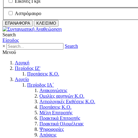
Εικόνες Γκρι
Ασπρόμαυρο
ΕΠΑΝΑΦΟΡΑ
ΚΛΕΙΣΙΜΟ
Search
Είσοδος
×
Search
Μενού
Αρχική
Περίοδος ΙΖ'
Προτάσεις Κ.Ο.
Αρχείο
Περίοδος ΙΑ΄
Ανακοινώσεις
Ομιλίες αρχηγών Κ.Ο.
Αιτιολογικές Εκθέσεις Κ.Ο.
Προτάσεις Κ.Ο.
Μέλη Επιτροπής
Πρακτικά Επιτροπής
Πρακτικά Ολομέλειας
Ψηφοφορίες
Απόψεις