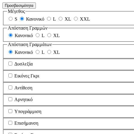
Προσβασιμότητα
Μέγεθος
S
Κανονικό
L
XL
XXL
Απόσταση Γραμμών
Κανονικό
L
XL
Απόσταση Γραμμάτων
Κανονικό
L
XL
Δυσλεξία
Εικόνες Γκρι
Αντίθεση
Αρνητικό
Υπογράμμιση
Επισήμανση